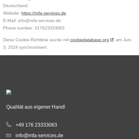
Deutschland
Website:
https://mfa-services.de
E-Mail:
info@
mfa-services.de
Phone number: 017623333063
Diese Cookie-Richtlinie wurde mit
cookiedatabase.org
am Juni
3, 2024 synchronisiert.
Qualität aus eigener Hand!
+49 176 23333063
info@mfa-services.de